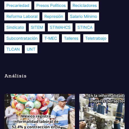
Precariedad
Presos Políticos
Recicladores
Reforma Laboral
Represión
Salario Mínimo
Sindicato
SITEM
STIMAHCS
STINCA
Subcontratación
T-MEC
Talleres
Teletrabajo
TLCAN
UNT
Análisis