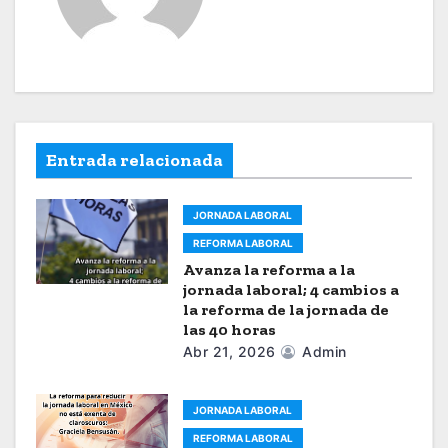
i
ó
n
d
e
Entrada relacionada
e
JORNADA LABORAL
n
REFORMA LABORAL
Avanza la reforma a la
t
jornada laboral; 4 cambios a
la reforma de la jornada de
r
las 40 horas
Abr 21, 2026
Admin
a
d
JORNADA LABORAL
a
REFORMA LABORAL