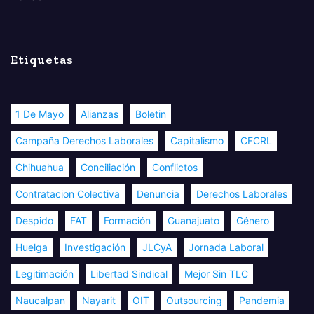
Etiquetas
1 De Mayo
Alianzas
Boletin
Campaña Derechos Laborales
Capitalismo
CFCRL
Chihuahua
Conciliación
Conflictos
Contratacion Colectiva
Denuncia
Derechos Laborales
Despido
FAT
Formación
Guanajuato
Género
Huelga
Investigación
JLCyA
Jornada Laboral
Legitimación
Libertad Sindical
Mejor Sin TLC
Naucalpan
Nayarit
OIT
Outsourcing
Pandemia