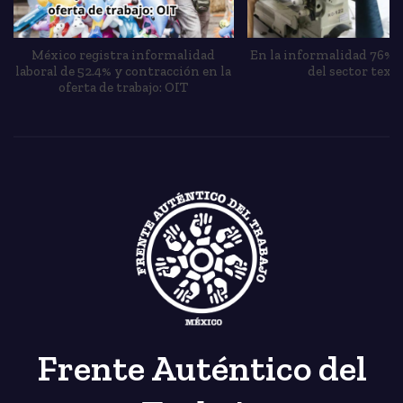
México registra informalidad
En la informalidad 76% 
laboral de 52.4% y contracción en la
del sector texti
oferta de trabajo: OIT
Frente Auténtico del