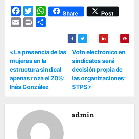
F
T
W
Share
Post
a
w
h
E
Pr
C
c
itt
at
m
in
o
e
er
s
ai
t
m
b
A
l
p
N
La presencia de las
Voto electrónico en
o
p
ar
mujeres en la
sindicatos será
a
o
p
estructura sindical
tir
decisión propia de
v
k
apenas roza el 20%:
las organizaciones:
Inés González
STPS
e
g
a
admin
c