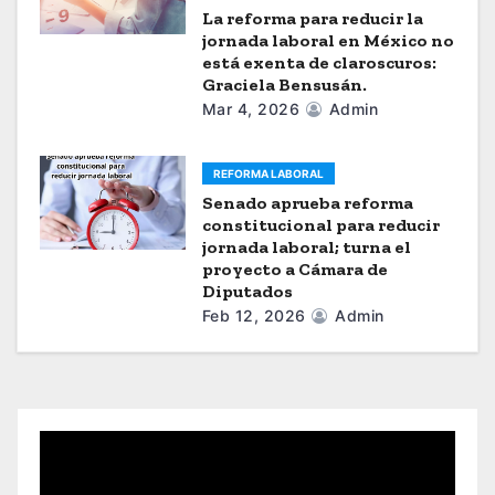
La reforma para reducir la
s
jornada laboral en México no
está exenta de claroscuros:
Graciela Bensusán.
Mar 4, 2026
Admin
REFORMA LABORAL
Senado aprueba reforma
constitucional para reducir
jornada laboral; turna el
proyecto a Cámara de
Diputados
Feb 12, 2026
Admin
R
e