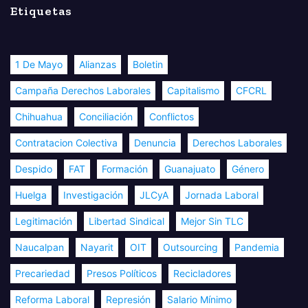
Etiquetas
1 De Mayo
Alianzas
Boletin
Campaña Derechos Laborales
Capitalismo
CFCRL
Chihuahua
Conciliación
Conflictos
Contratacion Colectiva
Denuncia
Derechos Laborales
Despido
FAT
Formación
Guanajuato
Género
Huelga
Investigación
JLCyA
Jornada Laboral
Legitimación
Libertad Sindical
Mejor Sin TLC
Naucalpan
Nayarit
OIT
Outsourcing
Pandemia
Precariedad
Presos Políticos
Recicladores
Reforma Laboral
Represión
Salario Mínimo