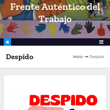
Frente Auténtico del
o
Trabajo
Despido
Inicio
Despido