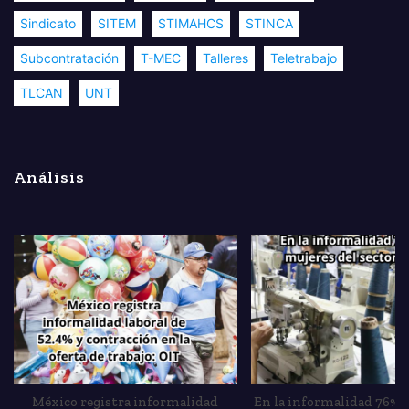
Sindicato
SITEM
STIMAHCS
STINCA
Subcontratación
T-MEC
Talleres
Teletrabajo
TLCAN
UNT
Análisis
México registra informalidad
En la informalidad 76% 